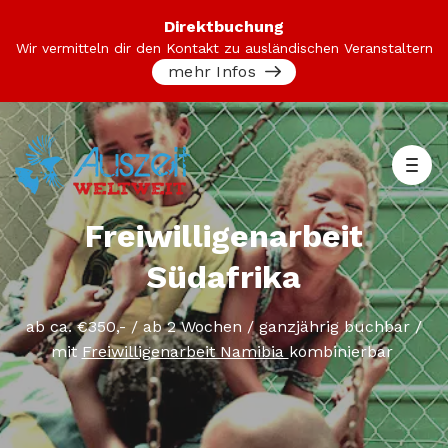
Direktbuchung
Wir vermitteln dir den Kontakt zu ausländischen Veranstaltern
mehr Infos
Freiwilligenarbeit
Südafrika
ab ca. €350,- / ab 2 Wochen / ganzjährig buchbar /
mit
Freiwilligenarbeit Namibia
kombinierbar