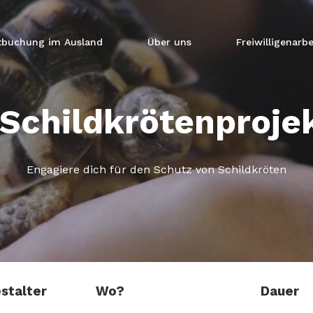
tbuchung im Ausland
Über uns
Freiwilligenarbe
Schildkrötenproje
Engagiere dich für den Schutz von Schildkröten
stalter
Wo?
Dauer