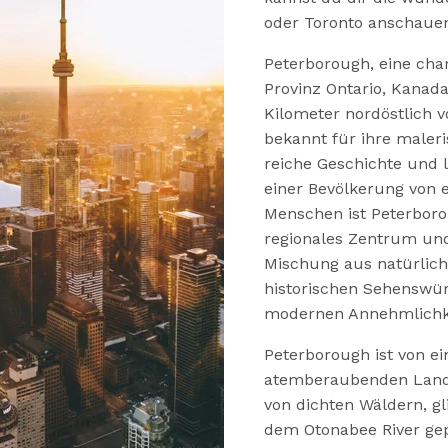
oder Toronto anschaue
Peterborough, eine cha
Provinz Ontario, Kanada,
Kilometer nordöstlich v
bekannt für ihre maler
reiche Geschichte und l
einer Bevölkerung von 
Menschen ist Peterboro
regionales Zentrum und
Mischung aus natürlich
historischen Sehenswür
modernen Annehmlichk
Peterborough ist von ei
atemberaubenden Land
von dichten Wäldern, g
dem Otonabee River gepr