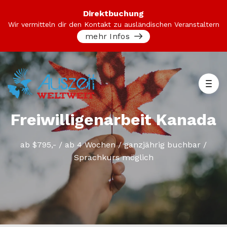
Direktbuchung
Wir vermitteln dir den Kontakt zu ausländischen Veranstaltern
mehr Infos
Freiwilligenarbeit Kanada
ab $795,- / ab 4 Wochen / ganzjährig buchbar /
Sprachkurs möglich